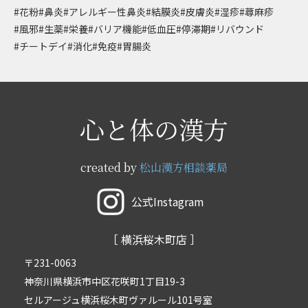
#花粉
#鼻炎
#アレルギー性鼻炎
#結膜炎
#皮膚炎
#湿疹
#蕁麻疹
#風邪
#生薬
#栄養
#バリア機能
#低血圧
#停滞期
#リバウンド
#チートデイ
#消化
#免疫
#胃腸炎
心と体の漢方
created by
松山漢方相談薬局
公式Instagram
［ 横浜桜木町店 ］
〒231-0063
神奈川県横浜市中区花咲町1丁目19-3
セルアージュ横浜桜木町ヴァルール101号室