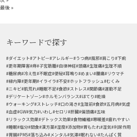
最後 »
キーワードで探す
#ダイエット
#アトピー
#アレルギー
#うつ病
#風邪
#肩こり
#下痢
#更年期障害
#痔
#子宮筋腫
#自律神経
#頭痛
#生理痛
#生理不順
#糖尿病
#冷え性
#不眠症
#便秘
#耳鳴り
#めまい
#腰痛
#リウマチ
#緑内障
#更年期
#イライラ
#不安
#ホットフラッシュ
#むくみ
#ニキビ
#肌荒れ
#睡眠不足
#食欲
#ストレス
#関節痛
#運動不足
#デリケートゾーン
#ホルモンバランス
#ほてり
#乾燥
#ウォーキング
#ストレッチ
#口の渇き
#生理前
#食欲
#五月病
#気虚
#血虚
#GW
#気力
#いわし
#セロリ
#肝臓
#偏頭痛
#五味
#リラックス効果
#デトックス効果
#食物繊維
#寒暖差
#疲れやすい
#睡眠
#塩分
#間食
#漢方薬
#湿度
#添加物
#胃もたれ
#湿気
#利尿作用
#胃腸
#PMS
#落ち込み
#メンタル
#気滞
#眠れない
#たんぱく質