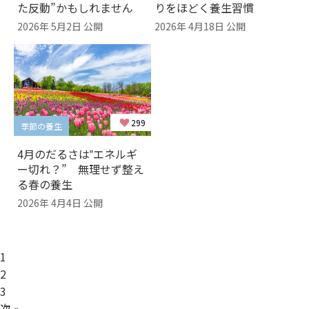
りをほどく養生習慣
た反動”かもしれません
2026年 4月18日 公開
2026年 5月2日 公開
299
季節の養生
4月のだるさは‟エネルギ
ー切れ？” 無理せず整え
る春の養生
2026年 4月4日 公開
1
2
3
次 »