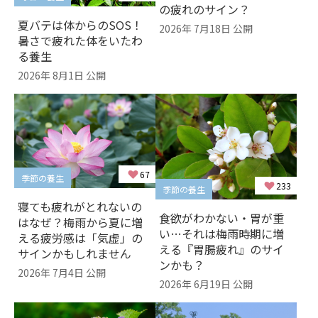
の疲れのサイン？
夏バテは体からのSOS！
2026年 7月18日 公開
暑さで疲れた体をいたわ
る養生
2026年 8月1日 公開
67
季節の養生
233
季節の養生
寝ても疲れがとれないの
食欲がわかない・胃が重
はなぜ？梅雨から夏に増
い…それは梅雨時期に増
える疲労感は「気虚」の
える『胃腸疲れ』のサイ
サインかもしれません
ンかも？
2026年 7月4日 公開
2026年 6月19日 公開