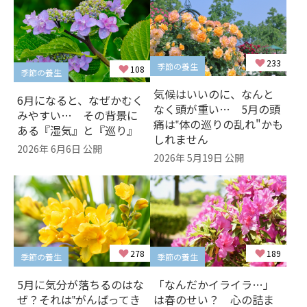
233
季節の養生
108
季節の養生
気候はいいのに、なんと
6月になると、なぜかむく
なく頭が重い… 5月の頭
みやすい… その背景に
痛は‟体の巡りの乱れ"かも
ある『湿気』と『巡り』
しれません
2026年 6月6日 公開
2026年 5月19日 公開
189
278
季節の養生
季節の養生
「なんだかイライラ…」
5月に気分が落ちるのはな
は春のせい？ 心の詰ま
ぜ？それは‟がんばってき