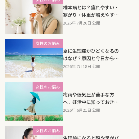
橋本病とは？疲れやすい・
寒がり・体重が増えやす
い…女性に多い症状と漢方
2026年 7月26日 公開
でできるサポート
女性のお悩み
夏に生理痛がひどくなるの
はなぜ？原因と今日からで
きる対策を漢方の視点で解
2026年 7月18日 公開
説
女性のお悩み
梅雨や低気圧が苦手な方
へ。妊活中に知っておきた
い「水毒体質」のお話
2026年 6月21日 公開
女性のお悩み
生理前になると顔や足がパ